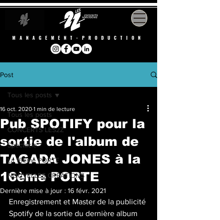
MANAGEMENT-PRODUCTION
Post
Tous les posts
16 oct. 2020
1 min de lecture
Tous les posts
Pub SPOTIFY pour la
CONCERTS LES2Z
sortie de l'album de
Spectacle
TAGADA JONES à la
La 16ème PORTE
16ème PORTE
NOUVELLES CRÉATIONS
Dernière mise à jour :
16 févr. 2021
Enregistrement et Master de la publicité 
Spotify de la sortie du dernière album 