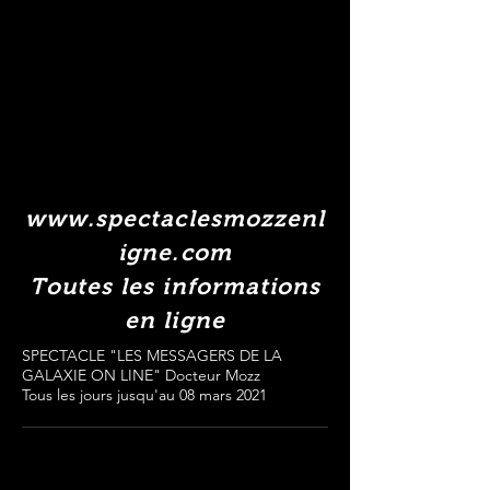
www.spectaclesmozzenl
igne.com
Toutes les informations
en ligne
SPECTACLE "LES MESSAGERS DE LA
GALAXIE ON LINE" Docteur Mozz
Tous les jours jusqu'au 08 mars 2021