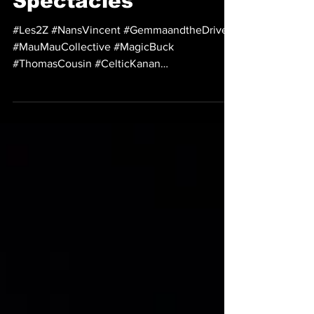
Spectacles
#Les2Z #NansVincent #GemmaandtheDriver
#MauMauCollective #MagicBuck
#ThomasCousin #CelticKanan
#TaxBrothersandtheOldRacoon...