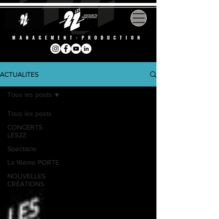
MANAGEMENT-PRODUCTION
ACTUALITES
Tous les posts
Tous les posts
CONCERTS
LES2Z
Spectacle
La 16ème PORTE
NOUVELLES
CRÉATIONS